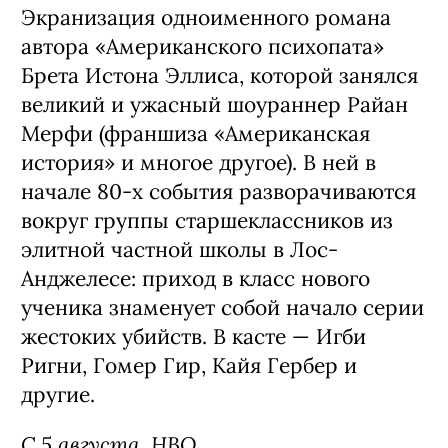
Экранизация одноименного романа
автора «Американского психопата»
Брета Истона Эллиса, которой занялся
великий и ужасный шоураннер Райан
Мерфи (франшиза «Американская
история» и многое другое). В ней в
начале 80-х события разворачиваются
вокруг группы старшеклассников из
элитной частной школы в Лос-
Анджелесе: приход в класс нового
ученика знаменует собой начало серии
жестоких убийств. В касте — Игби
Ригни, Гомер Гир, Кайя Гербер и
другие.
С 5 августа, HBO