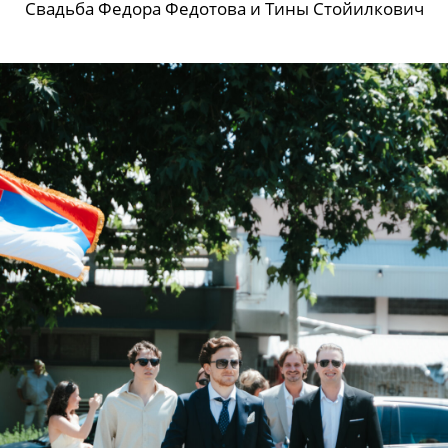
Свадьба Федора Федотова и Тины Стойилкович