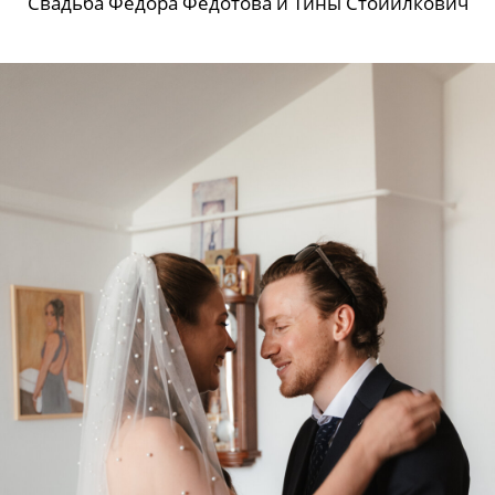
Свадьба Федора Федотова и Тины Стойилкович