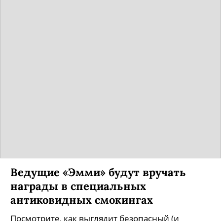
Звезда «Чик» Алена Михайлова:
«Именно мои ровесники, 20–30-
летние, свободные и бесстрашные
могут изменить кино в нужную
сторону»
Новая амазонка русского кино — героиня
сентябрьской обложки «Собака.ru».