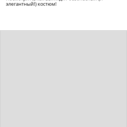
Ведущие «Эмми» будут вручать
награды в специальных
антиковидных смокингах
Посмотрите, как выглядит безопасный (и
элегантный!) костюм!