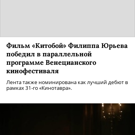
главе с актрисой Кейт Бланшетт.