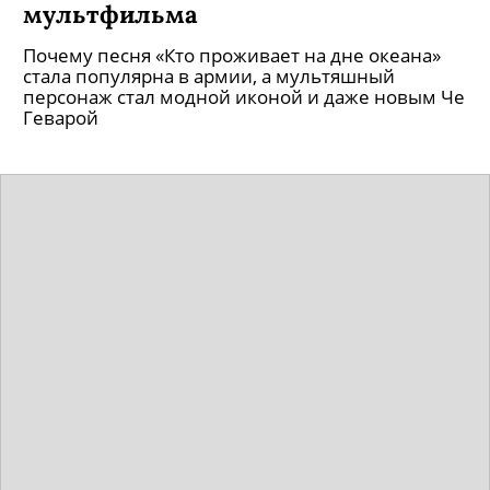
Как Губка Боб повлиял на
популярную культуру? Интервью с
создателями к 21-летию культового
мультфильма
Почему песня «Кто проживает на дне океана»
стала популярна в армии, а мультяшный
персонаж стал модной иконой и даже новым Че