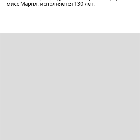
11 лучших экранизаций Агаты
Кристи (и вообще детективов!)
Писательнице, придумавшей Эркюля Пуаро и
мисс Марпл, исполняется 130 лет.