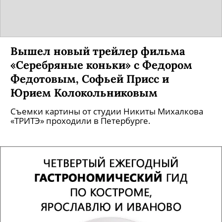
Геварой