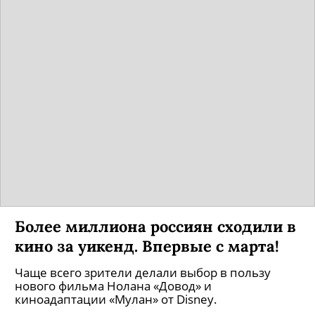
Проект Ильи Хржановского «Дау» с
Теодором Курентзисом в главной
роли не выйдет в России
Экспертиза постановила, что в фильмах есть
сцены порнографического характера, которые
сняты «не в рамках игры актеров, а
натуралистическая абсолютно съемка
происходящего».