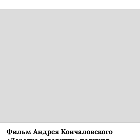
Более миллиона россиян сходили в
кино за уикенд. Впервые с марта!
Чаще всего зрители делали выбор в пользу
нового фильма Нолана «Довод» и
киноадаптации «Мулан» от Disney.