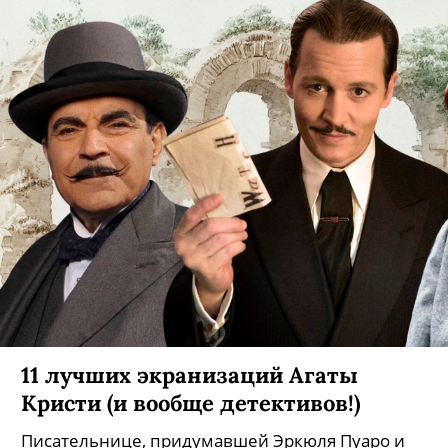
Названа дата выхода нового
фильма Андрея Кончаловского
«Дорогие товарищи!»
Лента вошла в конкурсную программу 77-го
Международного Венецианского
кинофестиваля и уже получила спецприз жюри.