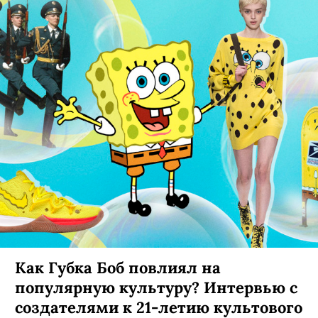
В Костроме опять снимают кино
В главных ролях Михаил Галустян, Денис
Васильев, Татьяна Бабенкова, Алексей
Золотовицкий, Мария Лисовая, Дмитрий
Блохин, Роман Попов, Иван Агапов и другие