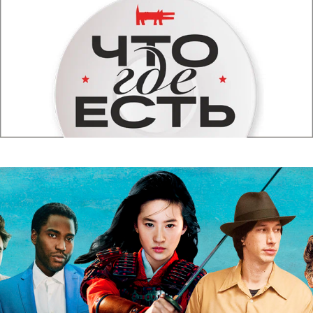
Вышел новый трейлер фильма
«Серебряные коньки» с Федором
Федотовым, Софьей Присс и
Юрием Колокольниковым
Съемки картины от студии Никиты Михалкова
«ТРИТЭ» проходили в Петербурге.