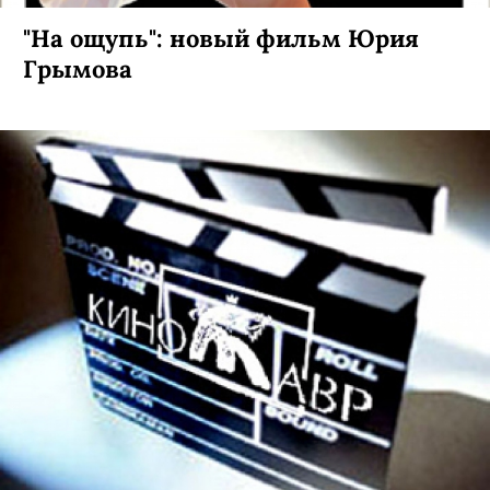
"На ощупь": новый фильм Юрия
Грымова