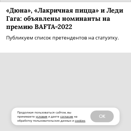
«Дюна», «Лакричная пицца» и Леди
Гага: объявлены номинанты на
премию BAFTA-2022
Публикуем список претендентов на статуэтку.
Продолжая пользоваться сайтом, вы
OK
принимаете
условия
и даете
согласие
на
обработку пользовательских данных и
cookies