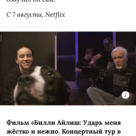
премьера (18+)
Мультипликационная черная комедия
о компании бродячих британских
котов, которые ведут себя насколько
неполиткорректно и вызывающе,
настолько и обаятельно. Главное в
сериале — его создатель: Рики
Джервейс в свое время придумал
оригинальный «Офис», ставший
сначала хитом на родине, а затем и
общемировым феноменом. К слову,
главного героя, кота по имени Гас,
озвучил он сам.
C 7 августа, Netflix