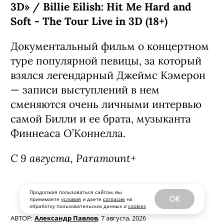
Фильм «Билли Айлиш: Ударь меня
жёстко и нежно. Концертный тур в
3D» / Billie Eilish: Hit Me Hard and
Продолжая пользоваться сайтом, вы
OK
принимаете
условия
и даете
согласие
на
Soft - The Tour Live in 3D (18+)
обработку пользовательских данных и
cookies