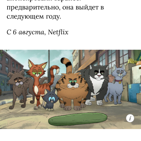
Boys, 3 сезон (18+)
Третий сезон экранизации
подросткового бестселлера Эли Новак
о недавно осиротевшей 15-летней
Джеки из Нью-Йорка (Никки Родригес,
«У меня на районе»), которая
вынужденно переехала в Колорадо к
семье Уолтерсов — счастливым
родителям семи сыновей и одной
дочери. Четвертую порцию их
приключений создатели уже
анонсировали заранее:
предварительно, она выйдет в
следующем году.