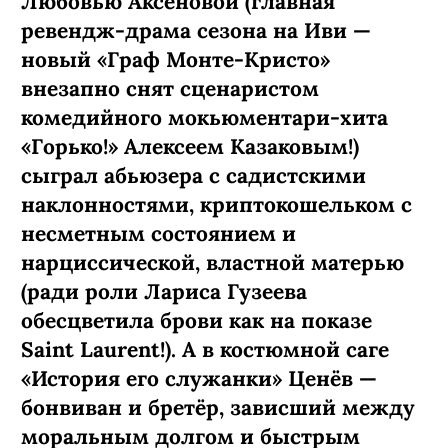
Любовью Аксеновой (главная
ревендж-­драма сезона на Иви —
новый «Граф Монте-­Кристо»
внезапно снят сценаристом
комедийного мокьюментари-хита
«Горько!» Алексеем Казаковым!)
сыграл абьюзера с садистскими
наклонностями, криптокошельком с
несметным состоянием и
нарциссической, властной матерью
(ради роли Лариса Гузеева
обесцветила брови как на показе
Saint Laurent!). А в костюмной саге
«История его служанки» Ценёв —
бонвиван и бретёр, зависший между
моральным долгом и быстрым