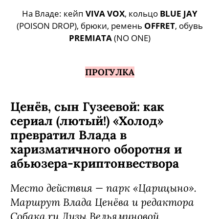
На Владе: кейп
VIVA VOX
, кольцо
BLUE JAY
(POISON DROP), брюки, ремень
OFFRET
, обувь
PREMIATA
(NO ONE)
ПРОГУЛКА
Ценёв, сын Гузеевой: как
сериал (лютый!) «Холод»
превратил Влада в
харизматичного оборотня и
абьюзера-криптонвествора
Место действия — парк «Царицыно».
Маршрут Влада Ценёва и редактора
Собака.ru Лизы Вельяминовой