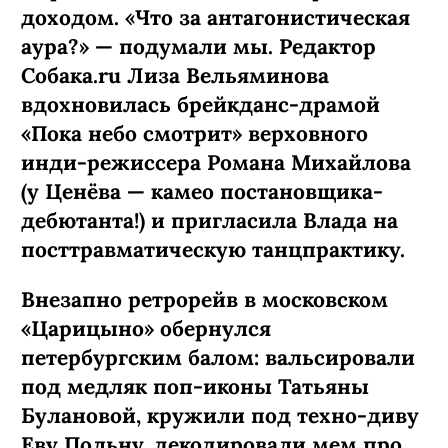
доходом. «Что за антагонистическая
аура?» — подумали мы. Редактор
Собака.ru Лиза Вельяминова
вдохновилась брейкданс-­драмой
«Пока небо смотрит» верховного
инди-режиссера Романа Михайлова
(у Ценёва — камео постановщика-
дебютанта!) и пригласила Влада на
посттравматическую танцпрактику.
Внезапно ретрорейв в московском
«Царицыно» обернулся
петербургским балом: вальсировали
под медляк поп-иконы Татьяны
Булановой, кружили под техно-диву
Еву Польну, декодировали мем про