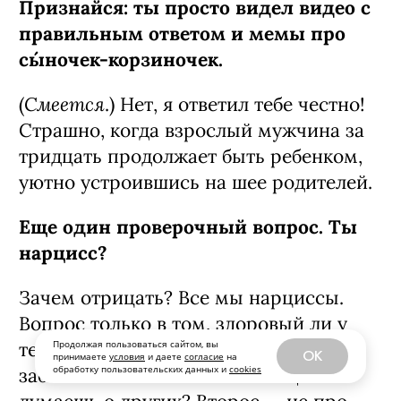
Признайся: ты просто видел видео с
правильным ответом и мемы про
сы́ночек-­корзиночек.
Смеется
(
.) Нет, я ответил тебе честно!
Страшно, когда взрослый мужчина за
тридцать продолжает быть ребенком,
уютно устроившись на шее родителей.
Еще один проверочный вопрос. Ты
нарцисс?
Зачем отрицать? Все мы нарциссы.
Вопрос только в том, здоровый ли у
Продолжая пользоваться сайтом, вы
тебя нарциссизм. Ты любишь себя и
OK
принимаете
условия
и даете
согласие
на
обработку пользовательских данных и
cookies
заботишься о себе? Или вообще не