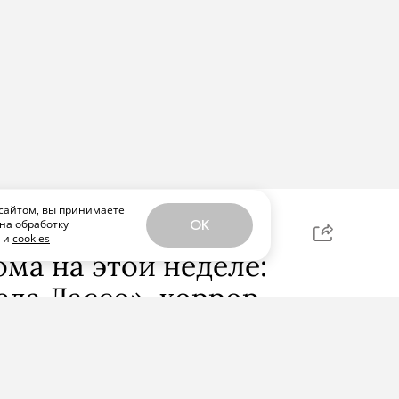
сайтом, вы принимаете
на обработку
OK
ЕЛИТЬСЯ
х и
cookies
ома на этой неделе:
еда Лассо», хоррор
м» и «Осколки» Райана