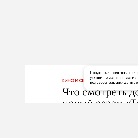
Продолжая пользоваться 
условия
и даете
согласие
КИНО И СЕРИАЛЫ
ПОДПИСАТЬСЯ
ПОД
пользовательских данны
Что смотреть д
новый сезон «Т
«Последний до
Мерфи