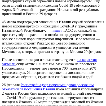
подтвердился случай заражения новым коронавирусом. Еще
один случай выявления инфекции Covid-19 зафиксирован 5
марта. Заболевший — гражданин Итальянской республики,
приехавший в Россию 29 февраля.
«5 марта подтвержден завозной из Италии случай заболевания
новой коронавирусной инфекцией Covid-19 у гражданина
Итальянской Республики», —
пишет
ТАСС со ссылкой на
пресс-службу оперативного штаба по предупреждению и
борьбе с новой коронавирусной инфекцией. Заболевший —
итальянский студент Рикардо из Северо-Западного
государственного медицинского университета имени
Мечникова, который приехал в страну из Милана 29 февраля.
После госпитализации итальянского студента
на карантин
закрыли
общежитие СЗГМУ им. Мечникова на проспекте
Просвещения — теперь там заперты 700 человек или 20%
учащихся вуза. Университет перешел на дистанционные
программы обучения, студентов снабжают водой и едой.
26 февраля
Роспотребнадзор порекомендовал россиянам
отказаться от посещения Италии
из-за вспышки коронавируса.
2 марта в России был зафиксирован новый случай заражения
— Covid-19 обнаружили у россиянина, вернувшегося из
поездки в Италию. «2 марта подтвержден завозной из Италии