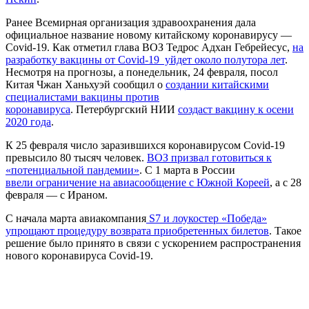
Ранее Всемирная организация здравоохранения дала
официальное название новому китайскому коронавирусу —
Covid-19. Как отметил глава ВОЗ Тедрос Адхан Гебрейесус,
на
разработку вакцины от Covid-19 уйдет около полутора лет
.
Несмотря на прогнозы, а понедельник, 24 февраля, посол
Китая Чжан Ханьхуэй сообщил о
создании китайскими
специалистами вакцины против
коронавируса
. Петербургский НИИ
создаст вакцину к осени
2020 года
.
К 25 февраля число заразившихся коронавирусом Covid-19
превысило 80 тысяч человек.
ВОЗ призвал готовиться к
«потенциальной пандемии»
. С 1 марта в России
ввели ограничение на авиасообщение с Южной Кореей
, а с 28
февраля — с Ираном.
С начала марта авиакомпания
S7 и лоукостер «Победа»
упрощают процедуру возврата приобретенных билетов
. Такое
решение было принято в связи с ускорением распространения
нового коронавируса Covid-19.