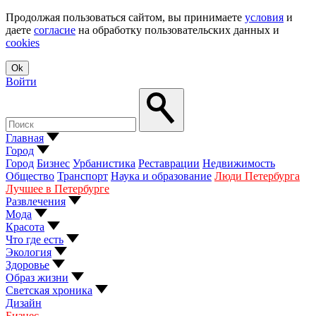
Продолжая пользоваться сайтом, вы принимаете
условия
и
даете
согласие
на обработку пользовательских данных и
cookies
Ok
Войти
Главная
Город
Город
Бизнес
Урбанистика
Реставрации
Недвижимость
Общество
Транспорт
Наука и образование
Люди Петербурга
Лучшее в Петербурге
Развлечения
Мода
Красота
Что где есть
Экология
Здоровье
Образ жизни
Светская хроника
Дизайн
Бизнес