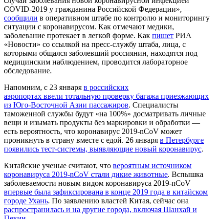
случай заболевания новой коронавирусной инфекцией
COVID-2019 у гражданина Российской Федерации», —
сообщили
в оперативном штабе по контролю и мониторингу
ситуации с коронавирусом. Как отмечают медики,
заболевание протекает в легкой форме. Как
пишет
РИА
«Новости» со ссылкой на пресс-службу штаба, лица, с
которыми общался заболевший россиянин, находятся под
медицинским наблюдением, проводится лабораторное
обследование.
Напомним, с 23 января
в российских
аэропортах ввели тотальную проверку багажа приезжающих
из Юго-Восточной Азии пассажиров
. Специалисты
таможенной службы будут «на 100%» досматривать личные
вещи и изымать продукты без маркировки и обработки —
есть вероятность, что коронавирус 2019-nCoV может
проникнуть в страну вместе с едой. 26 января
в Петербурге
появились тест-системы, выявляющие новый коронавирус
.
Китайские ученые считают, что
вероятным источником
коронавируса 2019-nCoV стали дикие животные
. Вспышка
заболеваемости новым видом коронавируса 2019-nCoV
впервые была зафиксирована в конце 2019 года в китайском
городе Ухань
. По заявлению властей Китая, сейчас она
распространилась и на другие города, включая Шанхай и
Пекин
.