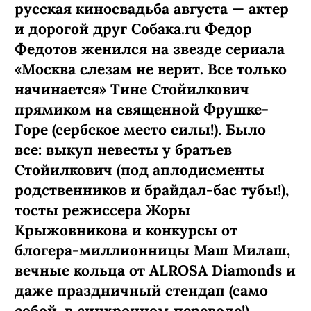
русская киносвадьба августа — актер
и дорогой друг Собака.ru Федор
Федотов женился на звезде сериала
«Москва слезам не верит. Все только
начинается» Тине Стойилкович
прямиком на священной Фрушке-
Горе (сербское место силы!). Было
все: выкуп невесты у братьев
Стойилкович (под аплодисменты
родственников и брайдал-бас тубы!),
тосты режиссера Жоры
Крыжовникова и конкурсы от
блогера-миллионницы Маш Милаш,
вечные кольца от ALROSA Diamonds
и
даже праздничный стендап (само
собой, в синхронном переводе!).