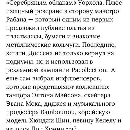
«Серебряным облакам» Уорхола. Плюс
изящный реверанс в сторону маэстро
Рабана — который одним из первых
предложил публике платья из
пластмассы, бумаги и знаковые
металлические кольчуги. Последние,
кстати, Доссена не только вернул на
подиумы, но и использовал в
рекламной кампании Pacollection. А
еще сам выбрал инфлюенсеров,
которые представляют коллекцию:
танцора Элтона Мэйсона, скейтера
Эвана Мока, диджея и музыкального
продюсера Bambounou, корейскую
модель Хюнджи Шин, певицу Келелу и
актрису Дри Хемингуэй.