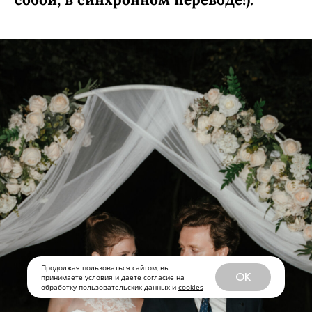
Продолжая пользоваться сайтом, вы
OK
принимаете
условия
и даете
согласие
на
обработку пользовательских данных и
cookies