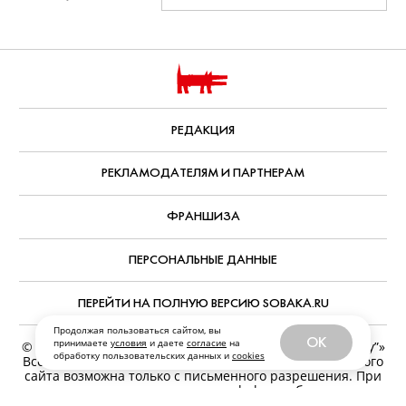
РЕДАКЦИЯ
РЕКЛАМОДАТЕЛЯМ И ПАРТНЕРАМ
ФРАНШИЗА
ПЕРСОНАЛЬНЫЕ ДАННЫЕ
ПЕРЕЙТИ НА ПОЛНУЮ ВЕРСИЮ SOBAKA.RU
Продолжая пользоваться сайтом, вы
OK
принимаете
условия
и даете
согласие
на
© ООО «Журналы и сайты «Фабрика контента “Точка Ру”»
обработку пользовательских данных и
cookies
Все права защищены. Перепечатка материалов данного
сайта возможна только с письменного разрешения. При
цитировании ссылка на www.sobaka.ru обязательна.
Обратная связь:
news@sobaka.ru