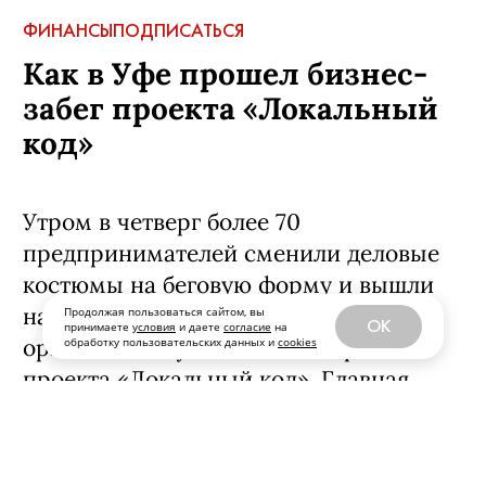
ФИНАНСЫ
ПОДПИСАТЬСЯ
Как в Уфе прошел бизнес-
забег проекта «Локальный
код»
Утром в четверг более 70
предпринимателей сменили деловые
костюмы на беговую форму и вышли
на пятикилометровую пробежку,
Продолжая пользоваться сайтом, вы
OK
принимаете
условия
и даете
согласие
на
организованную Т-Банком в рамках
обработку пользовательских данных и
cookies
проекта «Локальный код». Главная
цель — не рекорды, а живой
нетворкинг и обмен опытом. Вместе со
спортивным предпринимателем,