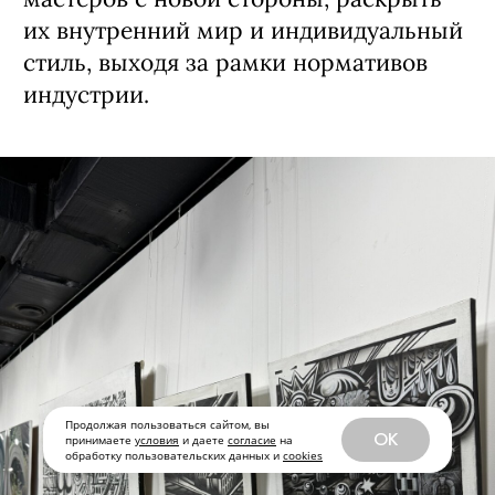
Продолжая пользоваться сайтом, вы
OK
принимаете
условия
и даете
согласие
на
обработку пользовательских данных и
cookies
Выставка «Эхо ремесла» в пространстве «Арт