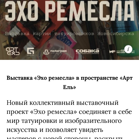
годов благодаря участию в проекте
«Фабрика звезд» и группе «Корни».
Позже он выбрал самостоятельный
путь и основал проект ARTEMIEV.
За пятнадцать лет коллектив прошел
путь от камерного инди-рока
к сложному звучанию, сочетающему
элементы арт-рока и электроники,
и заслужил репутацию авторов
глубокой, атмосферной музыки
с точной и эмоциональной лирикой.
6 августа, 20:00 (сбор гостей с 19:00)
Кино-кафе «Премьера»
16+