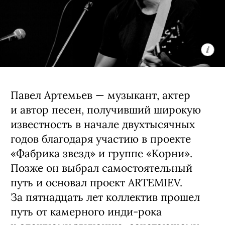
Музыкальный проект Павла Артемьева в
«Премьере»
Группа ARTEMIEV под руководством
Павла представляет новый мини-
альбом «Нокаут» — самый
электронный и многослойный релиз
в своей 15-летней истории. Слушателей
ждет кинематографичная программа,
где фирменная живая
инструментальная основа соединяется
с новыми звуковыми экспериментами.