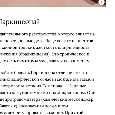
 Паркинсона?
вигательного расстройства, которое влияет на
е повседневные дела. Чаще всего у пациентов
тмичной тряски), жесткость или ригидность
движения (брадикинезия). Это хроническое и
 то есть симптомы ухудшаются со временем.
ойств болезнь Паркинсона отличает то, что
ень специфической области мозга, называемой
ит невролог Анастасия Семенова. — Нервные
 области кажутся темными под микроскопом. Они
 нейротрансмиттера (химический мессенджер,
общаться), называемый дофамином.
могает регулировать движение. При этой