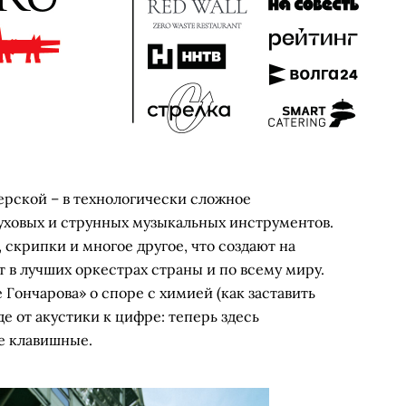
рской – в технологически сложное
уховых и струнных музыкальных инструментов.
 скрипки и многое другое, что создают на
т в лучших оркестрах страны и по всему миру.
 Гончарова» о споре с химией (как заставить
е от акустики к цифре: теперь здесь
е клавишные.