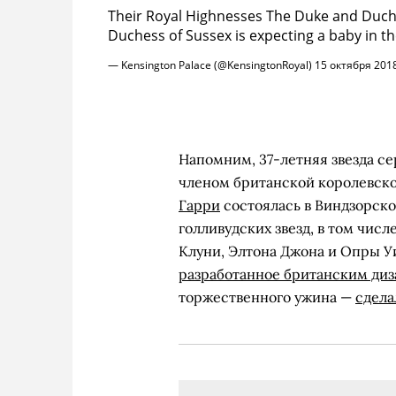
Their Royal Highnesses The Duke and Duche
Duchess of Sussex is expecting a baby in th
— Kensington Palace (@KensingtonRoyal)
15 октября 2018
Напомним, 37-летняя звезда с
членом британской королевской
Гарри
состоялась в Виндзорско
голливудских звезд, в том чис
Клуни, Элтона Джона и Опры У
разработанное британским ди
торжественного ужина —
сдела