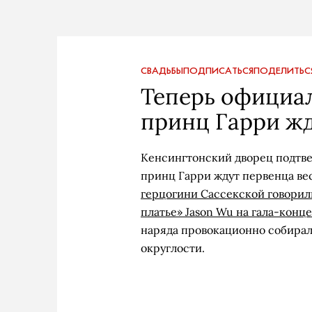
СВАДЬБЫ
ПОДПИСАТЬСЯ
ПОДЕЛИТЬС
Теперь официал
принц Гарри жд
Кенсингтонский дворец подтве
принц Гарри ждут первенца вес
герцогини Сассекской говорили
платье» Jason Wu на гала-конце
наряда провокационно собирал
округлости.