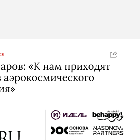
СЯ
аров: «К нам приходят
з аэрокосмического
ия»