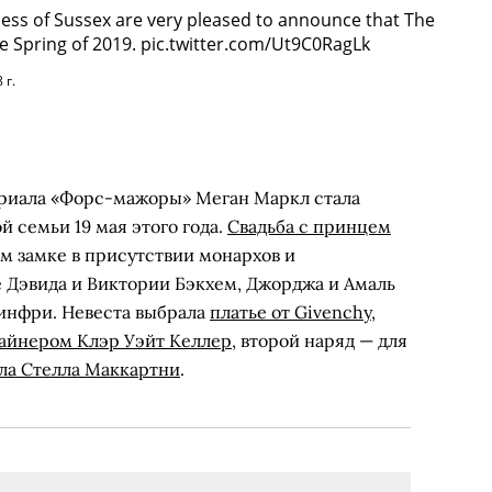
ss of Sussex are very pleased to announce that The
e Spring of 2019.
pic.twitter.com/Ut9C0RagLk
 г.
ериала «Форс-мажоры» Меган Маркл стала
 семьи 19 мая этого года.
Свадьба с принцем
м замке в присутствии монархов и
ле Дэвида и Виктории Бэкхем, Джорджа и Амаль
инфри. Невеста выбрала
платье от Givenchy,
зайнером Клэр Уэйт Келлер
, второй наряд — для
ла Стелла Маккартни
.