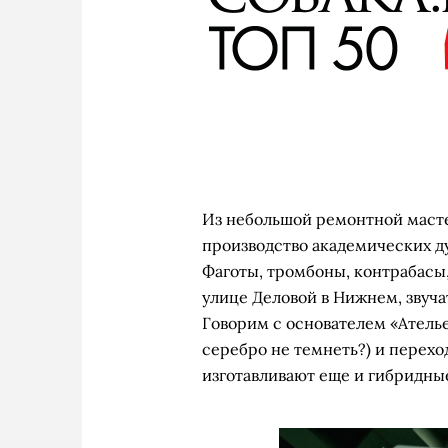
Из небольшой ремонтной масте
производство академических д
Фаготы, тромбоны, контрабасы,
улице Деловой в Нижнем, звуча
Говорим с основателем «Ателье
серебро не темнеть?) и переход
изготавливают еще и гибридны