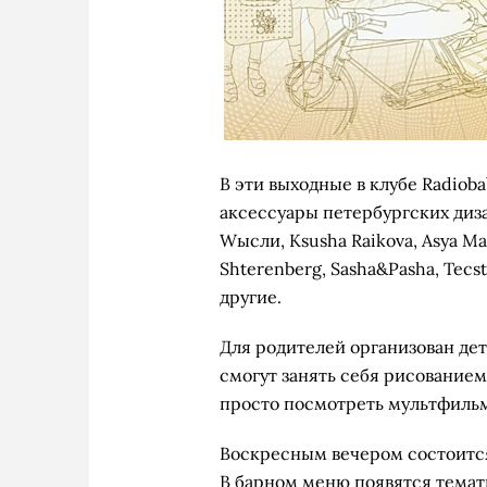
В эти выходные в клубе Radioba
аксессуары петербургских дизай
Wысли, Ksusha Raikova, Asya Mal
Shterenberg, Sasha&Pasha, Tecst
другие.
Для родителей организован дет
смогут занять себя рисованием
просто посмотреть мультфиль
Воскресным вечером состоится
В барном меню появятся темат