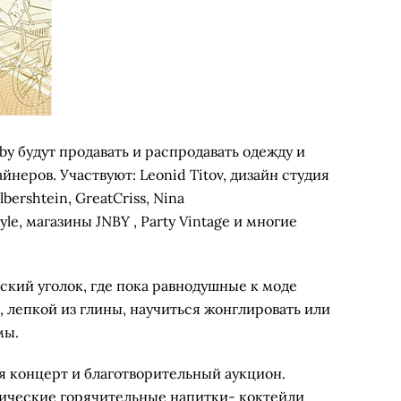
by будут продавать и распродавать одежду и
неров. Участвуют: Leonid Titov, дизайн студия
bershtein, GreatCriss, Nina
yle, магазины JNBY , Party Vintage и многие
ский уголок, где пока равнодушные к моде
, лепкой из глины, научиться жонглировать или
мы.
 концерт и благотворительный аукцион.
ические горячительные напитки- коктейли