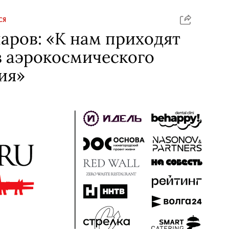
СЯ
аров: «К нам приходят
з аэрокосмического
ия»