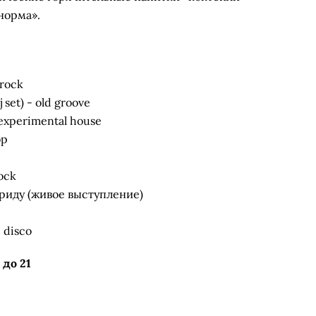
норма».
 rock
j set) - old groove
 - experimental house
op
ock
ериду (живое выступление)
u disco
 до 21