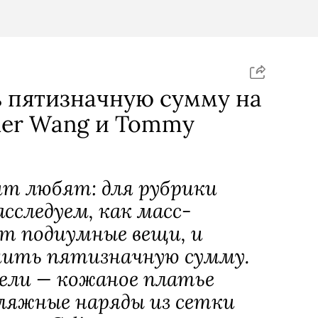
 пятизначную сумму на
der Wang и Tommy
т любят: для рубрики
сследуем, как масс-
т подиумные вещи, и
мить пятизначную сумму.
ели — кожаное платье
пляжные наряды из сетки