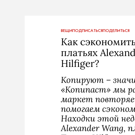
ВЕЩИ
ПОДПИСАТЬСЯ
ПОДЕЛИТЬСЯ
Как сэкономить
платьях Alexan
Hilfiger?
Копируют – значи
«Копипаст» мы ра
маркет повторяе
помогаем сэконо
Находки этой нед
Alexander Wang, 