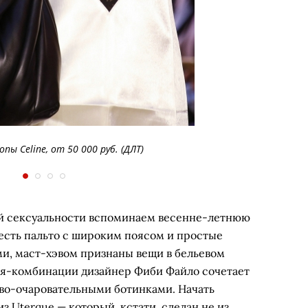
пы Celine, от 50 000 руб. (ДЛТ)
й сексуальности вспоминаем весенне-летнюю
и есть пальто с широким поясом и простые
и, маст-хэвом признаны вещи в бельевом
ья-комбинации дизайнер Фиби Файло сочетает
во-очаровательными ботинками. Начать
 Uterque — который, кстати, сделан не из