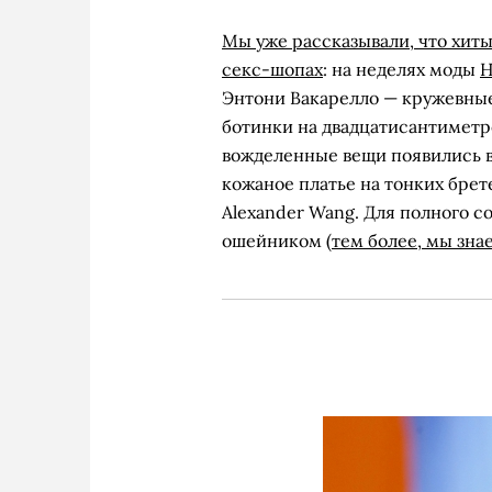
Мы уже рассказывали, что хиты
секс-шопах
: на неделях моды
Н
Энтони Вакарелло — кружевны
ботинки на двадцатисантиметр
вожделенные вещи появились в
кожаное платье на тонких брет
Alexander Wang. Для полного с
ошейником (
тем более, мы знае
Платья и то
Платья и то
Uter