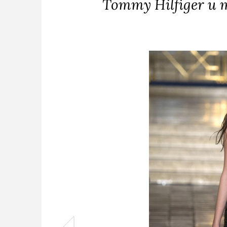
Tommy Hilfiger и 
Saint 
Z