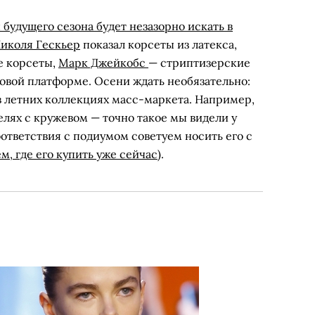
 будущего сезона будет незазорно искать в
иколя Гескьер
показал корсеты из латекса,
е корсеты,
Марк Джейкобс
— стриптизерские
овой платформе. Осени ждать необязательно:
 летних коллекциях масс-маркета. Например,
елях с кружевом — точно такое мы видели у
оответствия с подиумом советуем носить его с
м, где его купить уже сейчас
).
пы Celine, от 50 000 руб. (ДЛТ)
пы Celine, от 50 000 руб. (ДЛТ)
que, 6 290 руб. (Uterque)