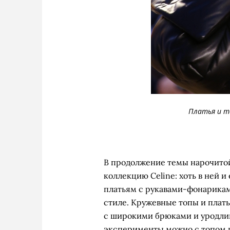
Платья и то
В продолжение темы нарочито
коллекцию Celine: хоть в ней 
платьям с рукавами-фонарикам
стиле. Кружевные топы и плат
с широкими брюками и уродли
эксперименты можно с топом из