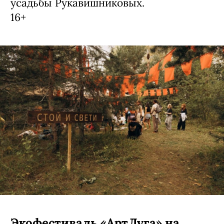
усадьбы Рукавишниковых.
16+
Экофестиваль «АртЛуга» на