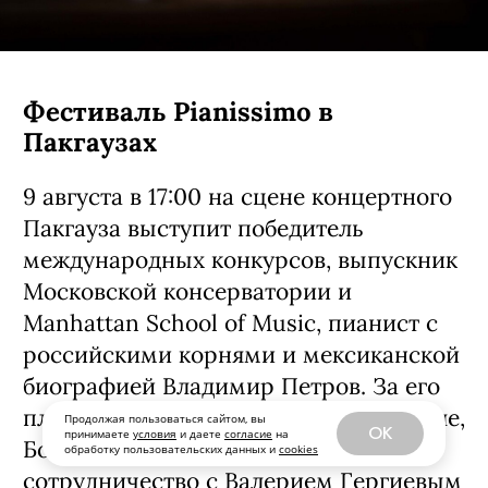
Фестиваль Pianissimo в
Пакгаузах
9 августа в 17:00 на сцене концертного
Пакгауза выступит победитель
международных конкурсов, выпускник
Московской консерватории и
Manhattan School of Music, пианист с
российскими корнями и мексиканской
биографией Владимир Петров. За его
плечами выступления в Карнеги-холле,
Продолжая пользоваться сайтом, вы
OK
принимаете
условия
и даете
согласие
на
Большом и Мариинском театрах,
обработку пользовательских данных и
cookies
сотрудничество с Валерием Гергиевым