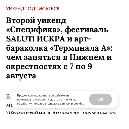
УИКЕНД
ПОДПИСАТЬСЯ
Второй уикенд
«Специфика», фестиваль
SALUT! ИСКРА и арт-
барахолка «Терминала А»:
чем заняться в Нижнем и
окрестностях с 7 по 9
августа
В эти выходные идем изучать
Продолжая пользоваться сайтом, вы
OK
принимаете
условия
и даете
согласие
на
мексиканские зарисовки Сергея
обработку пользовательских данных и
cookies
Эйзенштейна в Арсенале, уезжаем на
«АртЛуга» слушать горловое пение,