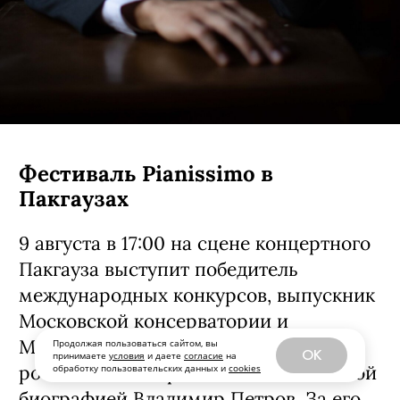
Фестиваль Pianissimo в
Пакгаузах
9 августа в 17:00 на сцене концертного
Пакгауза выступит победитель
международных конкурсов, выпускник
Московской консерватории и
Manhattan School of Music, пианист с
Продолжая пользоваться сайтом, вы
OK
принимаете
условия
и даете
согласие
на
российскими корнями и мексиканской
обработку пользовательских данных и
cookies
биографией Владимир Петров. За его