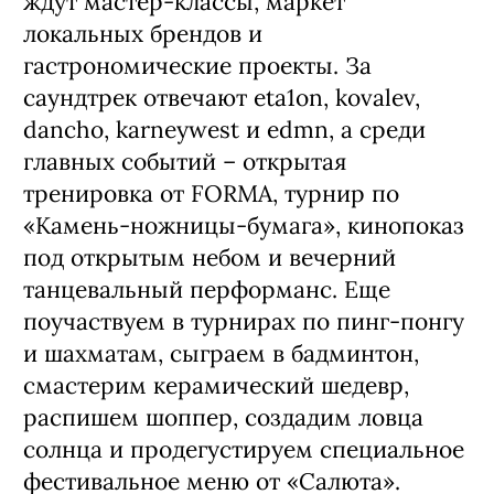
ждут мастер-классы, маркет
локальных брендов и
гастрономические проекты. За
саундтрек отвечают eta1on, kovalev,
dancho, karneywest и edmn, а среди
главных событий – открытая
тренировка от FORMA, турнир по
«Камень-ножницы-бумага», кинопоказ
под открытым небом и вечерний
танцевальный перформанс. Еще
поучаствуем в турнирах по пинг-понгу
и шахматам, сыграем в бадминтон,
смастерим керамический шедевр,
распишем шоппер, создадим ловца
солнца и продегустируем специальное
фестивальное меню от «Салюта».