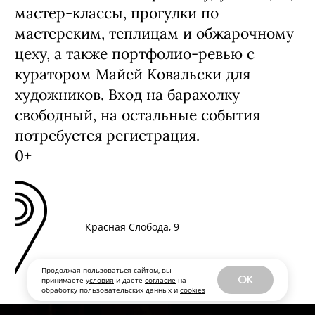
мастер-классы, прогулки по
мастерским, теплицам и обжарочному
цеху, а также портфолио-ревью с
куратором Майей Ковальски для
художников. Вход на барахолку
свободный, на остальные события
потребуется регистрация.
0+
Красная Слобода, 9
Продолжая пользоваться сайтом, вы
OK
принимаете
условия
и даете
согласие
на
обработку пользовательских данных и
cookies