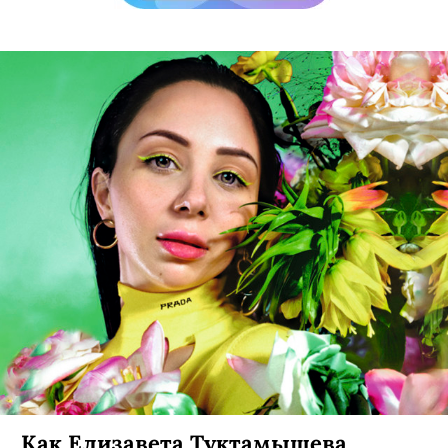
Как Елизавета Туктамышева,