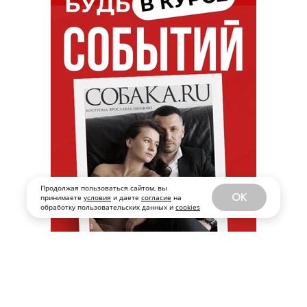
Продолжая пользоваться сайтом, вы
OK
принимаете
условия
и даете
согласие
на
обработку пользовательских данных и
cookies