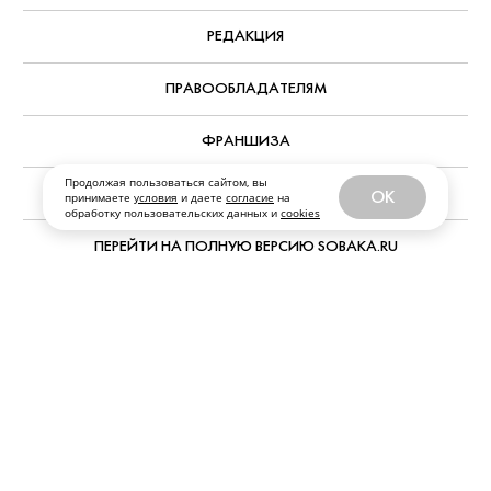
РЕДАКЦИЯ
ПРАВООБЛАДАТЕЛЯМ
ФРАНШИЗА
Продолжая пользоваться сайтом, вы
ПЕРСОНАЛЬНЫЕ ДАННЫЕ
OK
принимаете
условия
и даете
согласие
на
обработку пользовательских данных и
cookies
ПЕРЕЙТИ НА ПОЛНУЮ ВЕРСИЮ SOBAKA.RU
© ООО «Журналы и сайты «Фабрика контента “Точка Ру”»
Все права защищены. Перепечатка материалов данного
сайта возможна только с письменного разрешения. При
цитировании ссылка на www.sobaka.ru обязательна.
Обратная связь:
news@sobaka.ru