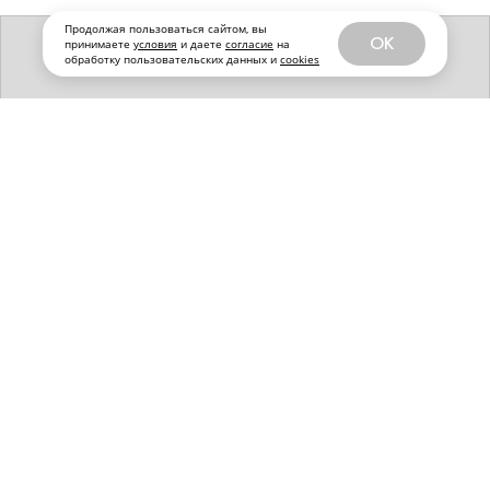
Продолжая пользоваться сайтом, вы
OK
принимаете
условия
и даете
согласие
на
обработку пользовательских данных и
cookies
Девушка из Ярославля установила
мировой рекорд в плавании