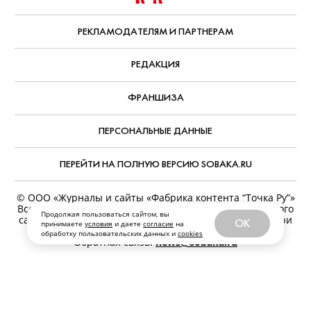
РЕКЛАМОДАТЕЛЯМ И ПАРТНЕРАМ
РЕДАКЦИЯ
ФРАНШИЗА
ПЕРСОНАЛЬНЫЕ ДАННЫЕ
ПЕРЕЙТИ НА ПОЛНУЮ ВЕРСИЮ SOBAKA.RU
© ООО «Журналы и сайты «Фабрика контента “Точка Ру”»
Все права защищены. Перепечатка материалов данного
Продолжая пользоваться сайтом, вы
сайта возможна только с письменного разрешения. При
OK
принимаете
условия
и даете
согласие
на
цитировании ссылка на www.sobaka.ru обязательна.
обработку пользовательских данных и
cookies
Обратная связь:
news@sobaka.ru