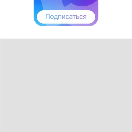
прием с фэшн-показом новой коллекции
Alexander Terekhov.