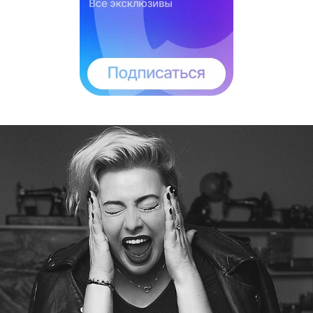
Сломавшая позвоночник спортсменка вышла
замуж за горнолыжника Алексея Чаадаева, и в
конце весны в их семье будет пополнение.