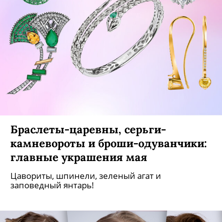
Браслеты-царевны, серьги-
камневороты и броши-одуванчики:
главные украшения мая
Цавориты, шпинели, зеленый агат и
заповедный янтарь!