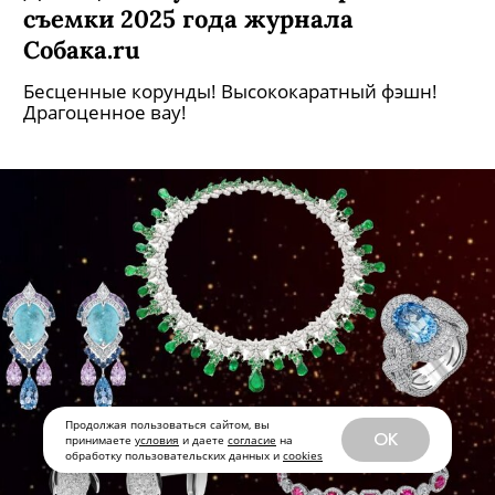
съемки 2025 года журнала
Собака.ru
Бесценные корунды! Высококаратный фэшн!
Драгоценное вау!
Продолжая пользоваться сайтом, вы
OK
принимаете
условия
и даете
согласие
на
обработку пользовательских данных и
cookies