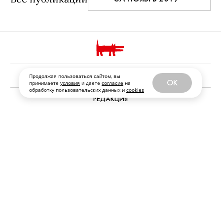
РЕКЛАМОДАТЕЛЯМ И ПАРТНЕРАМ
Продолжая пользоваться сайтом, вы
OK
принимаете
условия
и даете
согласие
на
обработку пользовательских данных и
cookies
РЕДАКЦИЯ
ФРАНШИЗА
ПЕРСОНАЛЬНЫЕ ДАННЫЕ
ПЕРЕЙТИ НА ПОЛНУЮ ВЕРСИЮ SOBAKA.RU
© ООО «Журналы и сайты «Фабрика контента “Точка Ру”»
Все права защищены. Перепечатка материалов данного
сайта возможна только с письменного разрешения. При
цитировании ссылка на www.sobaka.ru обязательна.