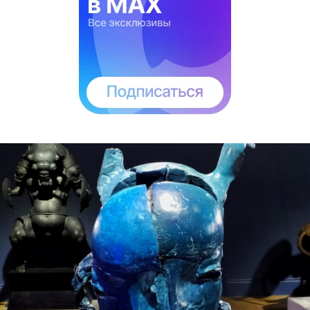
показали на выставке в KGallery
Вербный, декорации к спектаклю Замятина
«Блоха», русские красавицы и черно-белые
снимки