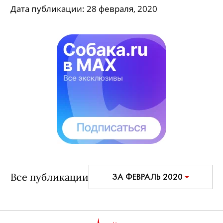
Михаила Пиотровского:
гермафродит, двухголовый Будда и
Кандинский
Издательство «Арка» выпустила очень личный
путеводитель по главному музею страны
«Выбор директора. Эрмитаж»
Дата публикации:
28 февраля, 2020