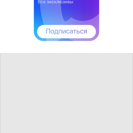
живопись немецкого Возрождения в Эрмитаже,
рукописные киноплакаты от африканских
художников и другие важные экспозиции
ближайших трех месяцев.