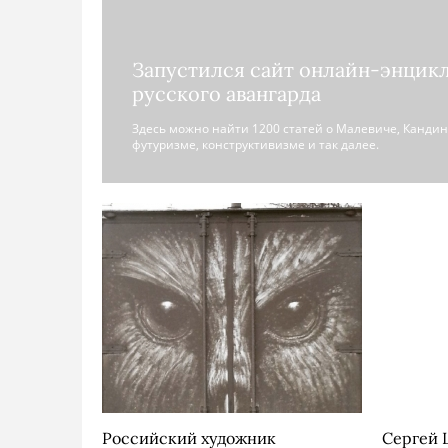
Запустился сайт онлайн-энцик
русского авангарда
Здесь можно найти 1200 статей о Малевиче, Кандин
футуризме, конструктивизме и так далее.
Российский художник
Сергей 