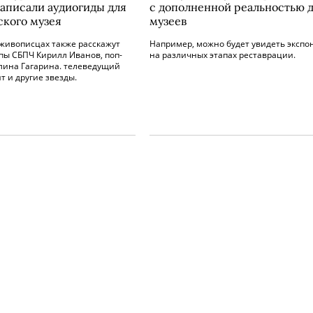
записали аудиогиды для
с дополненной реальностью 
кого музея
музеев
 живописцах также расскажут
Например, можно будет увидеть экспо
пы СБПЧ Кирилл Иванов, поп-
на различных этапах реставрации.
лина Гагарина. телеведущий
т и другие звезды.