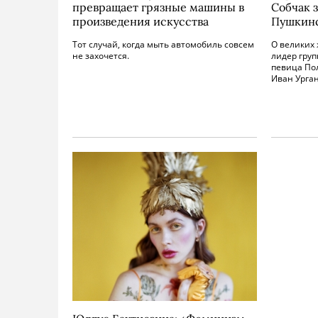
превращает грязные машины в
Собчак 
произведения искусства
Пушкинс
Тот случай, когда мыть автомобиль совсем
О великих
не захочется.
лидер груп
певица По
Иван Урган