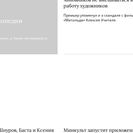
работу художников
Премьер упомянул и о скандале с фил
лопедии
«Матильда» Алексея Учителя.
ском, а также материалы о
Шнуров, Баста и Ксения
Минкульт запустит приложен