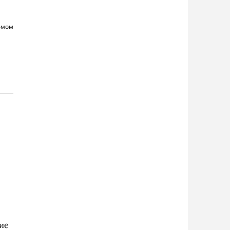
ьмом
ие