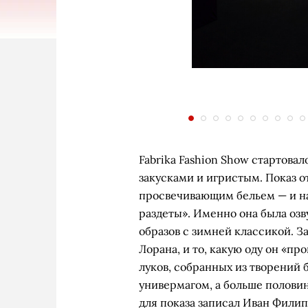
Fabrika Fashion Show стартова
закусками и игристым. Показ о
просвечивающим бельем — и на
раздеты». Именно она была озв
образов с зимней классикой. З
Лорана, и то, какую оду он «пр
луков, собранных из творений 
универмагом, а больше полови
для показа записал Иван Фили