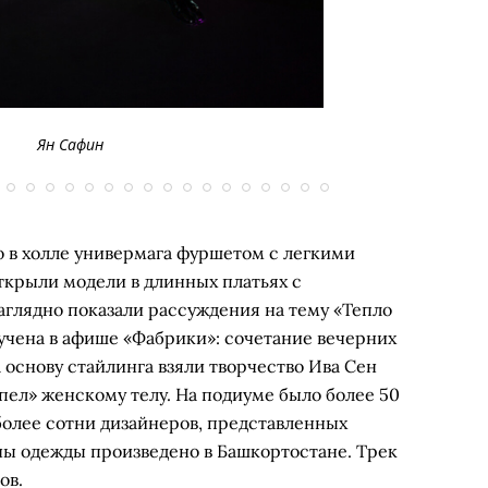
Ян Сафин
ло в холле универмага фуршетом с легкими
ткрыли модели в длинных платьях с
глядно показали рассуждения на тему «Тепло
учена в афише «Фабрики»: сочетание вечерних
а основу стайлинга взяли творчество Ива Сен
опел» женскому телу. На подиуме было более 50
более сотни дизайнеров, представленных
ны одежды произведено в Башкортостане. Трек
пов.