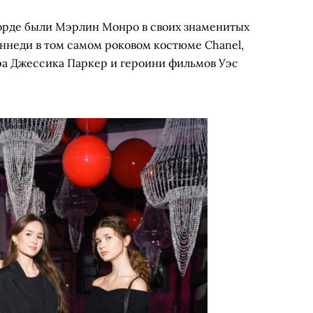
рде были Мэрлин Монро в своих знаменитых
еннеди в том самом роковом костюме Chanel,
ра Джессика Паркер и героини фильмов Уэс
тровнина, Индира Мурзакаева
ва Ред, Эмма Панаева
лександра Каримова
Карина Латыпова
Алина Ильясова
Агния Козлова