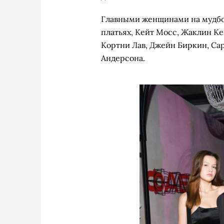
Главными женщинами на мудбо
платьях, Кейт Мосс, Жаклин К
Кортни Лав, Джейн Биркин, Са
Андерсона.
Татьяна Пе
Е
А