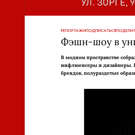
РЕПОРТАЖИ
ПОДПИСАТЬСЯ
ПОДЕЛИТ
Фэшн-шоу в ун
В модном пространстве собра
инфлюенсеры и дизайнеры. 
брендов, полураздетые образы
Дарина Кра
Ольга Шар
Анастаси
Айгуль 
Алексан
Дарья К
Гузель
Дарья 
Ольга
А
Т