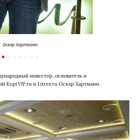
Оскар Хартманн
ународный инвестор, основатель и
 KupiVIP.ru и Litres.ru Оскар Хартманн.
Ишбулатов, Тимур Петров
Камиль Амирханов
Марат Ситдиков