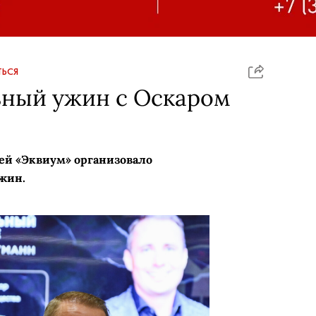
ЬСЯ
ьный ужин с Оскаром
й «Эквиум» организовало
жин.
Валентина Бакулина
Александр Рыкунов