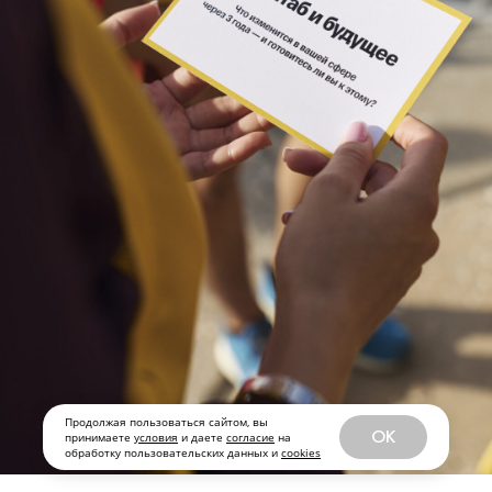
Продолжая пользоваться сайтом, вы
OK
принимаете
условия
и даете
согласие
на
обработку пользовательских данных и
cookies