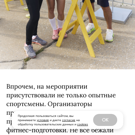
Впрочем, на мероприятии
присутствовали не только опытные
спортсмены. Организаторы
приглашали на встречу
Продолжая пользоваться сайтом, вы
OK
предпринимателей, независимо от их
принимаете
условия
и даете
согласие
на
обработку пользовательских данных и
cookies
фитнес-подготовки. Не все бежали