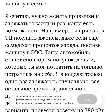
машину в семье.
Я считаю, нужно менять привычки и
заряжаться каждый раз, когда есть
возможность. Например, ты приехал в
ТЦ покупать джинсы, даже если еще
семьдесят процентов заряда, поставь
машину в ЭЗС. Тогда автомобиль
станет спонсором покупок: деньги,
которые ты мог потратить на топливо,
потратишь на себя. Я в неделю только
один раз заряжаюсь специально, все
остальное время параллельно с
другими делами. Можно и рядом с
Продолжая пользоваться сайтом, вы
OK
принимаете
условия
и даете
согласие
на
домом поставить станцию. Есть два
обработку пользовательских данных и
cookies
варианта: провести розетку на 380 кВт