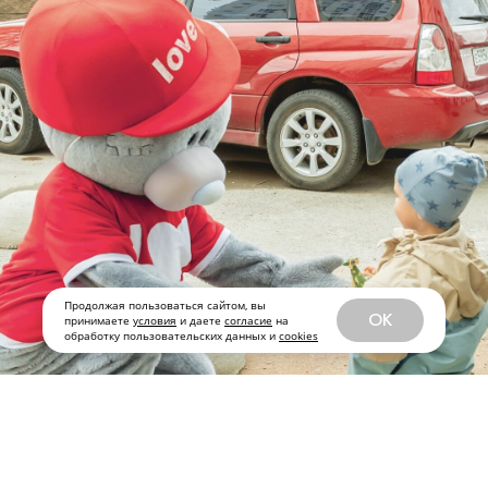
Продолжая пользоваться сайтом, вы
OK
принимаете
условия
и даете
согласие
на
обработку пользовательских данных и
cookies