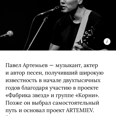
Музыкальный проект Павла Артемьева в
«Премьере»
Группа ARTEMIEV под руководством
Павла представляет новый мини-
альбом «Нокаут» — самый
электронный и многослойный релиз
в своей 15-летней истории. Слушателей
ждет кинематографичная программа,
где фирменная живая