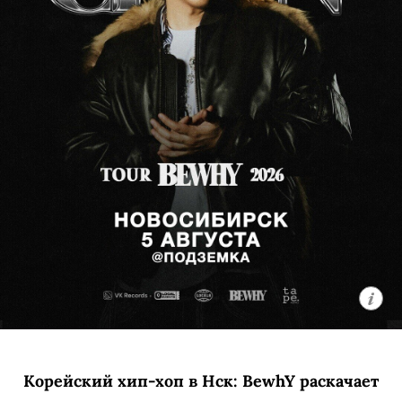
с кинокритиком Алексеем Хромовым.
Ждем беседу об авторском языке
Николаса Виндинга Рефна
и гипнотической визуальной эстетике.
Обсудим, как форма становится
смыслом, а исследование нарциссизма
и жестокой конкуренции превращается
в сюрреалистическую притчу о цене
безупречности.
3 августа в 19:00
Кинотеатр «Победа»
18+