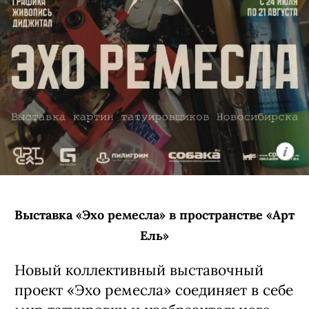
и автор песен, получивший широкую
известность в начале двухтысячных
годов благодаря участию в проекте
«Фабрика звезд» и группе «Корни».
Позже он выбрал самостоятельный
путь и основал проект ARTEMIEV.
За пятнадцать лет коллектив прошел
путь от камерного инди-рока
к сложному звучанию, сочетающему
элементы арт-рока и электроники,
и заслужил репутацию авторов
глубокой, атмосферной музыки
с точной и эмоциональной лирикой.
6 августа, 20:00 (сбор гостей с 19:00)