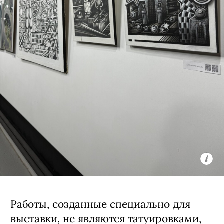
Выставка «Эхо ремесла» в пространстве «Арт
Ель»
Новый коллективный выставочный
проект «Эхо ремесла» соединяет в себе
мир татуировки и изобразительного
искусства и позволяет увидеть
мастеров с новой стороны, раскрыть
их внутренний мир и индивидуальный
стиль, выходя за рамки нормативов
индустрии.