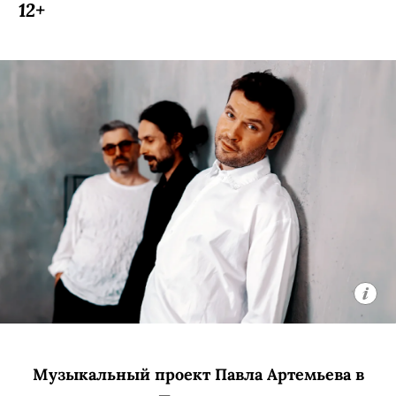
Корейский хип-хоп в Нск: BewhY раскачает
зал
Этим летом корейский рэпер вернётся,
чтобы доказать, что весенний тур был
только разминкой! После безумного
триумфа BewhY расширяет сольный
тур по России. Уже 5 августа корейский
исполнитель выступит в Новосибирске.
Каждый новый город в туре —