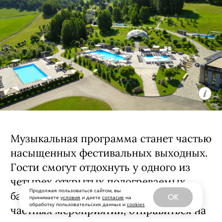
Музыкальная программа станет частью
насыщенных фестивальных выходных.
Гости смогут отдохнуть у одного из
четырех открытых подогреваемых
Продолжая пользоваться сайтом, вы
бассейнов, включая VIP-бассейн для
OK
принимаете
условия
и даете
согласие
на
обработку пользовательских данных и
cookies
частных мероприятий, отправиться на