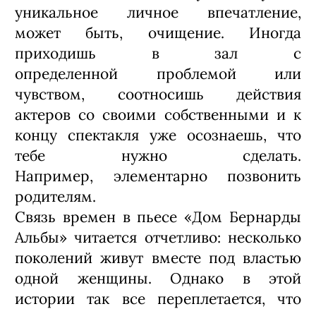
важен. Делать холодную картинку
бессмысленно, ведь спектакль
создается, прежде всего, для зрителя.
Зачем ставить для одного себя или
стайки критиков?
Легко ли понять зрителю
безмолвную постановку?
Спектакль без слов – это калейдоскоп:
одни и те же события можно
прочитывать по-разному. Зритель, как
правило, подсознательно сравнивает
происходящее на сцене со знакомыми
ситуациями и, исходя из своего опыта,
понимает, о чем идет речь. И эти
маленькие микроистории в итоге