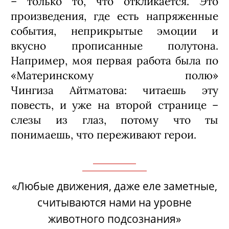
Я сознательно иду на то, чтобы не
задействовать профессионалов: имея
прекрасные физические данные, они
зачастую холодны эмоционально и не
могут передать тонкие
взаимоотношения персонажа и героев.
Как правило, они могут отразить всего
несколько красок: грустно, весело,
страшно, жестко – все. Драматический
артист свободен, он способен
выразить то, что идет у него изнутри. И
неважно, каковы его физические
возможности: за время репетиций
мы вместе подготовим тело к тем или
иным задачам.