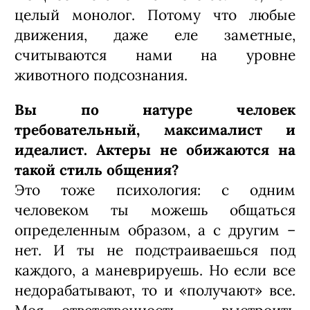
Таиров, и Михаил Чехов. Поэтому я не
могу назвать себя родоначальником.
Мой стиль – это, скорее, синтез
театральных направлений,
объединение их в другом виде. Мы с
моей постановочной командой берем
произведение мировой литературы,
изымаем весь текст и переводим его в
движение, заменяя естественный язык
пластическим, чтобы создать
спектакль, где драматические артисты
существуют без единого слова.
Не возникает желания все-таки
обратиться к традиционному языку?
Пока нет. Мне кажется, словом можно