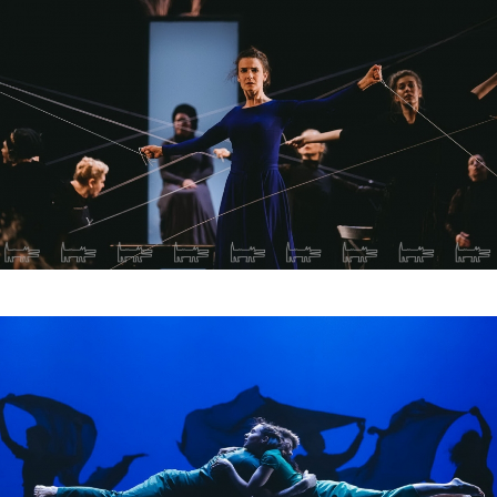
Связь времен в пьесе «Дом Бернарды
Альбы» читается отчетливо: несколько
поколений живут вместе под властью
одной женщины. Однако в этой
истории так все переплетается, что
понимаешь: да, есть люди, которых ты
можешь бояться, уважать, ненавидеть,
но в них есть сила. И важно, как ты с
этим справляешься, как соотносишь
свое эго с чужим, более сильным.
Пусть спектакль достаточно жесткий и
в чем-то даже жестокий, но мы живем
в этом мире и периодически
закрываем глаза на многое. А здесь
есть возможность открыть их и понять
что-то для себя.