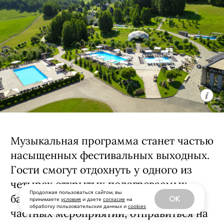
Продолжая пользоваться сайтом, вы
OK
принимаете
условия
и даете
согласие
на
обработку пользовательских данных и
cookies
На протяжении всего фестиваля в