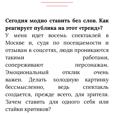
Вы каждое произведение можете
перевести на язык
пластики? Уже
автоматически «читаете» пьесу в
же
стах и движениях?
Меня не вся драматургия вдохновляет
– только то, что откликается. Это
произведения, где есть напряженные
события, неприкрытые эмоции и
вкусно прописанные полутона.
Например, моя первая работа была по
«Материнскому полю»
Чингиза Айтматова: читаешь эту
повесть, и уже на второй странице –
слезы из глаз, потому что ты
понимаешь, что переживают герои.