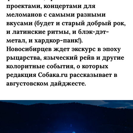
РАЗВЛЕЧЕНИЯ
ПОДПИСАТЬСЯ
От индийского искусства и
корейского хип-хопа до
ностальгии по 90-м и
шансона для зумеров: чем
заняться новосибирцам в