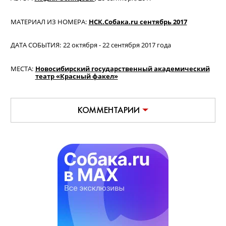
человеком ты можешь общаться
определенным образом, а с другим –
нет. И ты не подстраиваешься под
каждого, а маневрируешь. Но если все
недорабатывают, то и «получают» все.
Моя ответственность – выстроить
спектакль в целом, все линии,
взаимоотношения персонажей.
Ответственность артистов – осознанно
подойти к новому опыту, освоению
нового языка. Момент честности важен
в такого плана подстановках и
взаимодействии актера и режиссера.
Текст: Татьяна Евстигнеева
Фото: Фрол Подлесный, Нина Сизова