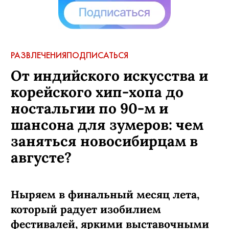
АВТОР:
Лидия Осинцева
,
20 сентября, 2017
МАТЕРИАЛ ИЗ НОМЕРА:
НСК.Собака.ru сентябрь 2017
ДАТА СОБЫТИЯ:
22 октября - 22 сентября 2017 года
МЕСТА:
Новосибирский государственный академический
театр «Красный факел»
КОММЕНТАРИИ