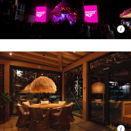
Palace Fest
В этом году фестиваль пройдет в
формате дискотеки 90-х. На
центральной площади курорта
установят масштабную сцену под
открытым небом с профессиональным
световым и звуковым оборудованием
мощностью более 50 000 Вт.
Хедлайнерами Altai Palace Fest станут
группа «Русский размер», проект
«Поднимаем Руки Вверх» с Алексеем
Потехиным, группа «Воровайки» и DJ
Rublev.