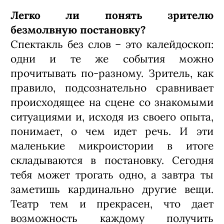
«Любые движения, даже еле заметные,
считываются нами на уровне
животного подсознания»
Сегодня модно ставить без слов. Как
реагирует публика на этот «тренд»?
У меня идет восемь спектаклей в
Москве и, судя по посещаемости и
отзывам в соцсетях, люди проникаются
такими работами,
сопереживают персонажам.
Эмоциональный отклик очень