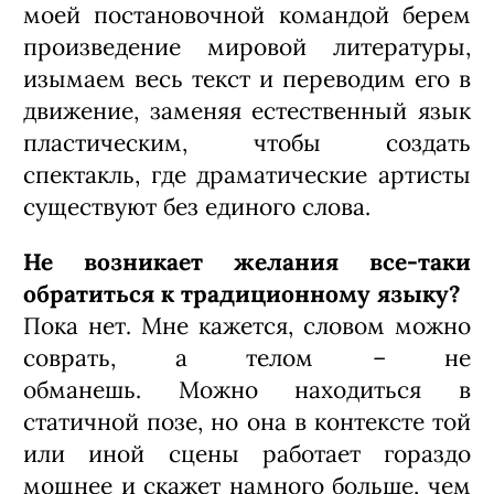
В СМИ вас называют
основоположником и создателем
стиля «пластическая драма».
На мой взгляд, сегодня никто ничего не
открывает, так как новое –
хорошо забытое старое. Если исходить
из истории русского театра, то были и
Всеволод Мейерхольд, и Александр