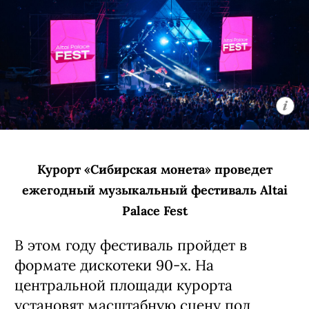
августе?
Ныряем в финальный месяц лета,
который радует изобилием
фестивалей, яркими выставочными
проектами, концертами для
меломанов с самыми разными
вкусами (будет и старый добрый рок,
и латинские ритмы, и блэк-дэт-
метал, и хардкор-панк!).
Новосибирцев ждет экскурс в эпоху
рыцарства, языческий рейв и другие
колоритные события, о которых
редакция Собака.ru рассказывает в
августовском дайджесте.