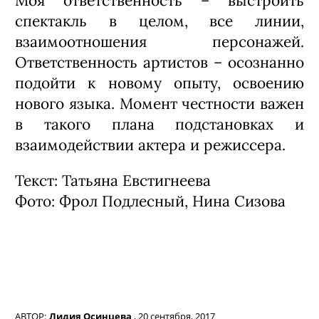
соврать, а телом – не
обманешь. Можно находиться в
статичной позе, но она в контексте той
или иной сцены работает гораздо
мощнее и скажет намного больше, чем
целый монолог. Потому что любые
движения, даже еле заметные,
считываются нами на уровне
животного подсознания.
Вы по натуре человек
требовательный, максималист и
идеалист. Актеры не
обижаются на
такой стиль общения?
Это тоже психология: с одним