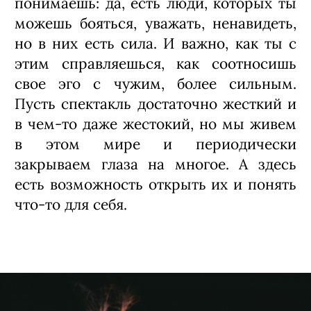
складываются в постановку. Сегодня
тебя может трогать одно, а завтра ты
заметишь кардинально другие вещи.
Театр тем и прекрасен, что дает
возможность каждому получить
уникальное личное впечатление,
может быть, очищение. Иногда
приходишь в зал с
определенной проблемой или
чувством, соотносишь действия
актеров со своими собственными и к
концу спектакля уже осознаешь, что
тебе нужно сделать.
Например, элементарно позвонить
родителям.