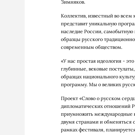
Зимняков.
Коллектив, известный во всем
представит уникальную прогр
наследие России, самобытную 
образцы русского традиционно
современным обществом.
«У нас простая идеология - э
глубинные, вековые постулаты
образцах национального культу
программу. Мы о великих русск
Проект «Слово о русском серд
дипломатических отношений Ро
приумножить международные к
двумя странами и обменяться о
рамках фестиваля, планируетс