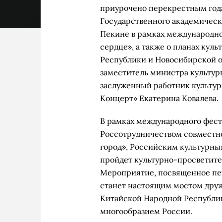
приурочено перекрестным года
Государственного академическ
Пекине в рамках международно
сердце», а также о планах кул
Республики и Новосибирской о
заместитель министра культу
заслуженный работник культу
Концерт» Екатерина Ковалева.
В рамках международного фест
Россотрудничеством совместн
город», Российским культурн
пройдет культурно-просветите
Мероприятие, посвященное пер
станет настоящим мостом дру
Китайской Народной Республи
многообразием России.