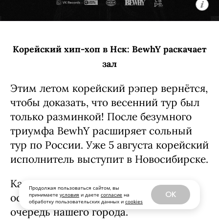
Корейский хип-хоп в Нск: BewhY раскачает
зал
Этим летом корейский рэпер вернётся,
чтобы доказать, что весенний тур был
только разминкой! После безумного
триумфа BewhY расширяет сольный
тур по России. Уже 5 августа корейский
исполнитель выступит в Новосибирске.
Каждый новый город в туре —
Продолжая пользоваться сайтом, вы
OK
принимаете
условия
и даете
согласие
на
особенная встреча, и теперь настала
обработку пользовательских данных и
cookies
очередь нашего города.