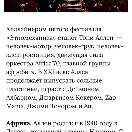
Хедлайнером пятого фестиваля
«Этномеханика» станет Тони Аллен —
человек-мотор, человек-грув, человек-
электростанция, движущая сила
оркестра Africa’70, главной группы
афробита. В XXI веке Аллен
продолжает выпускать сольные
пластинки, играет с Деймоном
Албарном, Джарвисом Кокером, Zap
Mama, Джими Тенором и Air.
Африка.
Аллен родился в 1940 году в
Лагосе, тогдашней столице Нигерии. С