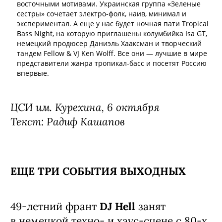
восточными мотивами. Украинская группа «Зеленые
сестры» сочетает электро-фолк, наив, минимал и
экспериментал. А еще у нас будет ночная пати Tropical
Bass Night, на которую приглашены колумбийка Isa GT,
немецкий продюсер Даниэль Хааксман и творческий
тандем Fellow & VJ Ken Wolff. Все они — лучшие в мире
представители жанра тропикал-басс и посетят Россию
впервые.
ЦСИ им. Курехина, 6 октября
Текст: Радиф Кашапов
ЕЩЕ ТРИ СОБЫТИЯ ВЫХОДНЫХ
49-летний франт
DJ Hell
занят
в немецкой техно- и хаус-сцене с 80-х