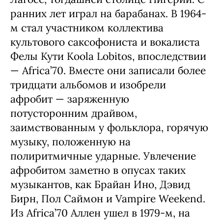
ранних лет играл на барабанах. В 1964-
м стал участником коллектива
культового саксофониста и вокалиста
Фелы Кути Koola Lobitos, впоследствии
— Africa’70. Вместе они записали более
тридцати альбомов и изобрели
афробит — заряженную
потусторонним драйвом,
заимствованным у фольклора, горячую
музыку, положенную на
полиритмичные ударные. Увлечение
афробитом заметно в опусах таких
музыкантов, как Брайан Ино, Дэвид
Бирн, Пол Саймон и Vampire Weekend.
Из Africa’70 Аллен ушел в 1979-м, на