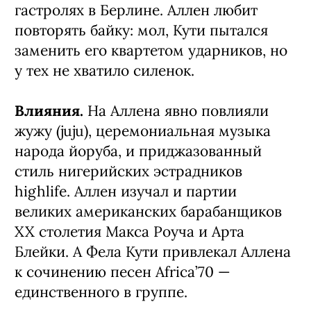
гастролях в Берлине. Аллен любит
повторять байку: мол, Кути пытался
заменить его квартетом ударников, но
у тех не хватило силенок.
Влияния.
На Аллена явно повлияли
жужу (juju), церемониальная музыка
народа йоруба, и приджазованный
стиль нигерийских эстрадников
highlife. Аллен изучал и партии
великих американских барабанщиков
XX столетия Макса Роуча и Арта
Блейки. А Фела Кути привлекал Аллена
к сочинению песен Africa’70 —
единственного в группе.