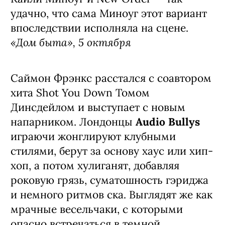
удачно, что сама Миноуг этот вариант
впоследствии исполняла на сцене.
«Дом быта», 5 октября
Саймон Фрэнкс расстался с соавтором
хита Shot You Down Томом
Динсдейлом и выступает с новым
напарником. Лондонцы
Audio Bullys
играючи жонглируют клубными
стилями, берут за основу хаус или хип-
хоп, а потом хулиганят, добавляя
роковую грязь, суматошность гэриджа
и немного ритмов ска. Выглядят же как
мрачные весельчаки, с которыми
опасно встречаться в темной