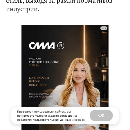
стиль, выходя за рамки нормативов
индустрии.
Продолжая пользоваться сайтом, вы
OK
принимаете
условия
и даете
согласие
на
обработку пользовательских данных и
cookies