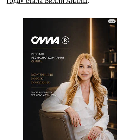
года» стала Билли Айлиш
.