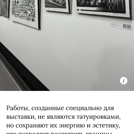
Выставка «Эхо ремесла» в пространстве «Арт
Ель»
Новый коллективный выставочный
проект «Эхо ремесла» соединяет в себе
мир татуировки и изобразительного
искусства и позволяет увидеть
мастеров с новой стороны, раскрыть
их внутренний мир и индивидуальный
стиль, выходя за рамки нормативов
индустрии.