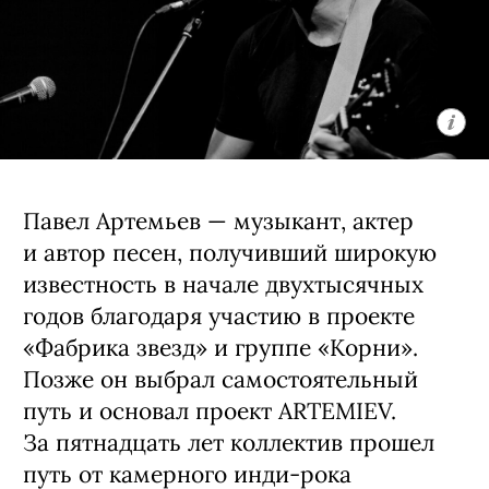
Музыкальный проект Павла Артемьева в
«Премьере»
Группа ARTEMIEV под руководством
Павла представляет новый мини-
альбом «Нокаут» — самый
электронный и многослойный релиз
в своей 15-летней истории. Слушателей
ждет кинематографичная программа,
где фирменная живая
инструментальная основа соединяется
с новыми звуковыми экспериментами.