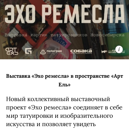
известность в начале двухтысячных
годов благодаря участию в проекте
«Фабрика звезд» и группе «Корни».
Позже он выбрал самостоятельный
путь и основал проект ARTEMIEV.
За пятнадцать лет коллектив прошел
путь от камерного инди-рока
к сложному звучанию, сочетающему
элементы арт-рока и электроники,
и заслужил репутацию авторов
глубокой, атмосферной музыки
с точной и эмоциональной лирикой.
6 августа, 20:00 (сбор гостей с 19:00)
Кино-кафе «Премьера»