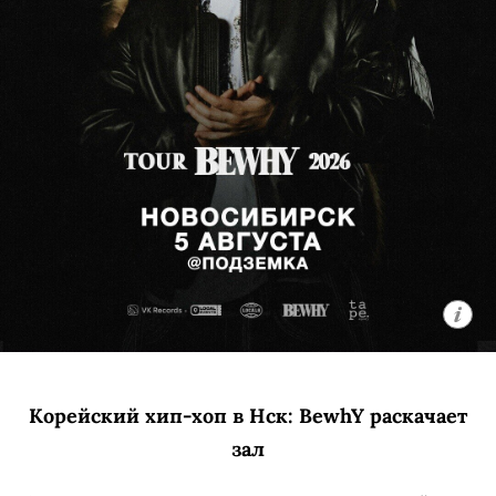
Корейский хип-хоп в Нск: BewhY раскачает
зал