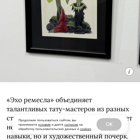
Работы, созданные специально для
выставки, не являются татуировками,
но сохраняют их энергию и эстетику,
что позволяет расширить границы
восприятия татуировки как
художественной формы.
Продолжая пользоваться сайтом, вы
OK
принимаете
условия
и даете
согласие
на
обработку пользовательских данных и
cookies