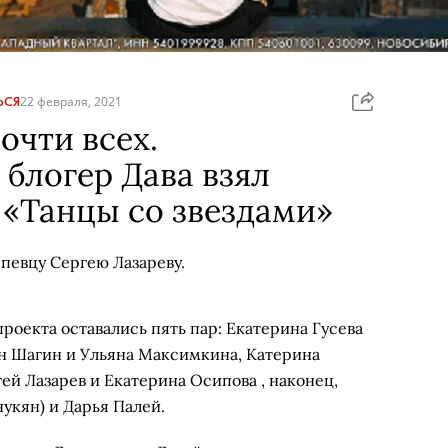
ЬСЯ
22 февраля, 2021
очти всех.
блогер Дава взял
 «Танцы со звездами»
певцу Сергею Лазареву.
проекта оставались пять пар: Екатерина Гусева
н Шагин и Ульяна Максимкина, Катерина
й Лазарев и Екатерина Осипова , наконец,
укян) и Дарья Палей.