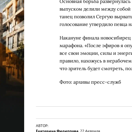
Основная борьба развернулась 
выпуском делили между собой 
танец позволил Сергую вырвать
голосование утвердило певца н
Накануне финала новосибирец р
марафона. «После эфиров я оп
все свои эмоции, силы и энерги
правило, нахожусь в нерабочем
что зритель будет смотреть, по
Фото: архивы пресс-служб
АВТОР:
Екатерина Филиппова
,
22 февраля,