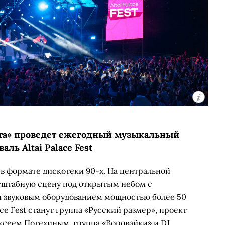
ета» проведет ежегодный музыкальный
аль Altai Palace Fest
 в формате дискотеки 90-х. На центральной
сштабную сцену под открытым небом с
 звуковым оборудованием мощностью более 50
ace Fest станут группа «Русский размер», проект
ксеем Потехиным, группа «Воровайки» и DJ