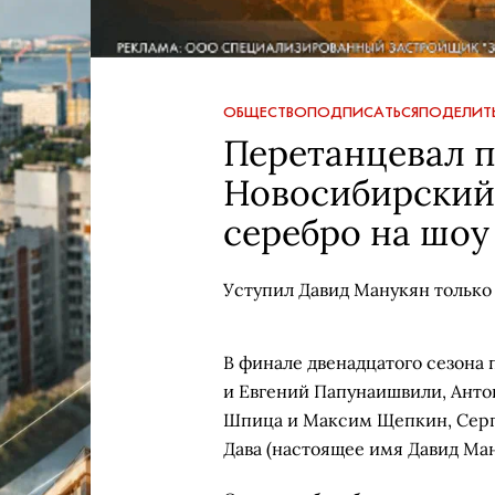
ОБЩЕСТВО
ПОДПИСАТЬСЯ
ПОДЕЛИТ
Перетанцевал п
Новосибирский 
серебро на шоу
Уступил Давид Манукян только 
В финале двенадцатого сезона 
и Евгений Папунаишвили, Анто
Шпица и Максим Щепкин, Серге
Дава (настоящее имя Давид Ман