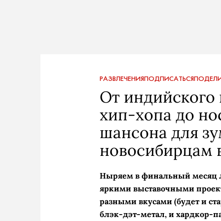
РАЗВЛЕЧЕНИЯ
ПОДПИСАТЬСЯ
ПОДЕЛИ
От индийского 
хип-хопа до но
шансона для зу
новосибирцам в
Ныряем в финальный месяц л
яркими выставочными проек
разными вкусами (будет и ст
блэк-дэт-метал, и хардкор-па