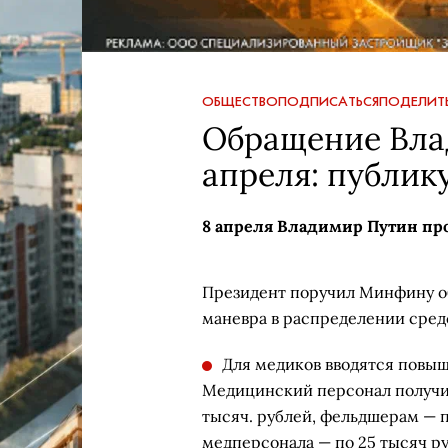
ОБЩЕСТВО
ПОДПИСАТЬСЯ
ПОДЕЛИТ
Обращение Вла
апреля: публи
8 апреля Владимир Путин про
Президент поручил Минфину об
маневра в распределении сред
Для медиков вводятся повыш
Медицинский персонал получит
тысяч. рублей, фельдшерам — п
медперсонала — по 25 тысяч р