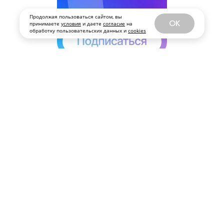
Продолжая пользоваться сайтом, вы
OK
принимаете
условия
и даете
согласие
на
обработку пользовательских данных и
cookies
РАЗВЛЕЧЕНИЯ
ПОДПИСАТЬСЯ
От индийского искусства и
корейского хип-хопа до
ностальгии по 90-м и
шансона для зумеров: чем
заняться новосибирцам в
августе?
Ныряем в финальный месяц лета,