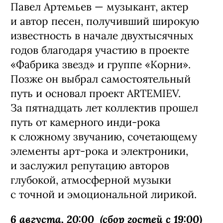
Группа ARTEMIEV под руководством
Павла представляет новый мини-
альбом «Нокаут» — самый
электронный и многослойный релиз
в своей 15-летней истории. Слушателей
ждет кинематографичная программа,
где фирменная живая
инструментальная основа соединяется
с новыми звуковыми экспериментами.