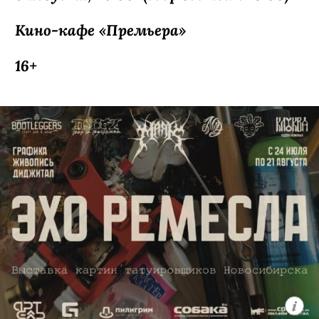
Павел Артемьев — музыкант, актер
и автор песен, получивший широкую
известность в начале двухтысячных
годов благодаря участию в проекте
«Фабрика звезд» и группе «Корни».
Позже он выбрал самостоятельный
путь и основал проект ARTEMIEV.
За пятнадцать лет коллектив прошел
путь от камерного инди-рока